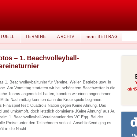
TUELL
TERMINE
ARCHIV
mein BEITRAG
otos – 1. Beachvolleyball-
ereineturnier
s 1. Beachvolleyballtunier für Vereine, Weiler, Betriebe usw. in
ne. Am Vormittag starteten wir bei schönstem Beachwetter in die
eiche Teams angemeldet hatten, konnten wir einen angenehmen
 Mitte Nachmittag konnten dann die Kreuzspiele beginnen.
s Finalspiel fest: Quattro’s Nation gegen Keine Ahnung. Das
d und umkämpft, doch letztlich dominierte „Keine Ahnung“ aus Au
beim 1. Beachvolleyball-Vereinetunier des VC Egg. Bei der
olle Preise unter den Teilnehmern verlost. Anschließend ging es
pät in die Nacht.