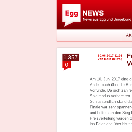
AK
F
30.06.2017 11:26
1.357
von mein Beitrag
V
0
Am 10. Juni 2017 ging da
Andelsbuch über die Büh
Vorrunde. Da sich zahlr
Spielmodus vorbereiten.
Schlussendlich stand da
Finale war sehr spannen
und holte sich den Sieg 
Preisverteilung wurden t
ins Feierliche über bis s