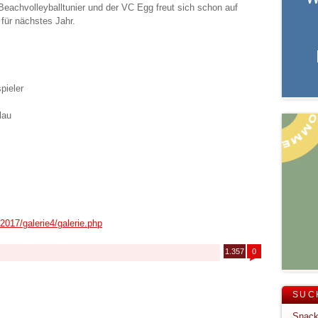
 Beachvolleyballtunier und der VC Egg freut sich schon auf
für nächstes Jahr.
pieler
lau
2017/galerie4/galerie.php
1.357
0
SUC