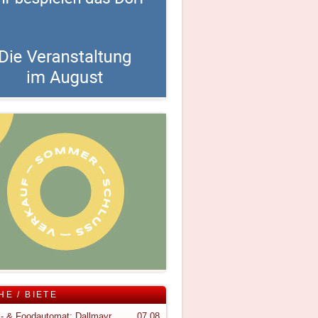
HE / BIETE
Snack- & Foodautomat; Dallmayr S150
07.08.