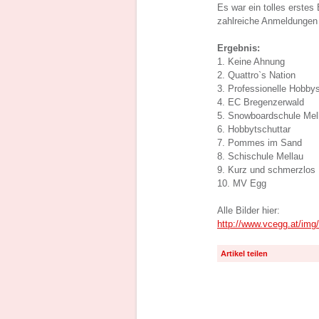
Es war ein tolles erstes
zahlreiche Anmeldungen 
Ergebnis:
1. Keine Ahnung
2. Quattro`s Nation
3. Professionelle Hobbys
4. EC Bregenzerwald
5. Snowboardschule Mel
6. Hobbytschuttar
7. Pommes im Sand
8. Schischule Mellau
9. Kurz und schmerzlos
10. MV Egg
Alle Bilder hier:
http://www.vcegg.at/img/
Artikel teilen