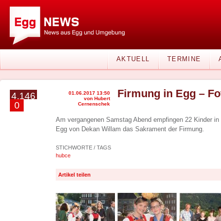
AKTUELL
TERMINE
Firmung in Egg – Fo
01.06.2017 13:50
4.146
von Hubert
0
Cernenschek
Am vergangenen Samstag Abend empfingen 22 Kinder in de
Egg von Dekan Willam das Sakrament der Firmung.
STICHWORTE / TAGS
hubce
Artikel teilen