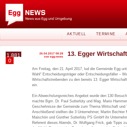
AKTUELL
TERMINE
13. Egger Wirtschaf
26.04.2017 08:28
1.881
von egg-news
0
Am Freitag, den 21. April 2017, lud die Gemeinde Egg un
Wahl“ Entscheidungsträger oder Entscheidungsfäller – Was
Wirtschaftstreibenden zu den bereits 13. Egger Wirtscha
ein.
Ein Abwechslungsreiches Angebot wurde den 130 Besuche
machte Bgm. Dr. Paul Sutterlüty und Mag. Mario Hammere
Geschehnisse der Gemeinde zum Thema Wirtschaft und T
Anschließend stellten die 3 Unternehmer, Martin Bechter 
Maischön und Günther Sutterlüty PS GmbH ihr Unternehme
Referent dieses Abends, Dr. Wolfgang Frick, gab Tipps z