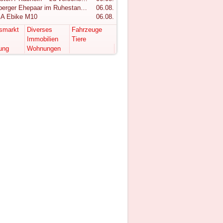
Vorarlberger Ehepaar im Ruhestand sucht ruhigen Rückzugsort im Bregenzerwald
06.08.
A Ebike M10
06.08.
tsmarkt
Diverses
Fahrzeuge
Immobilien
Tiere
ung
Wohnungen