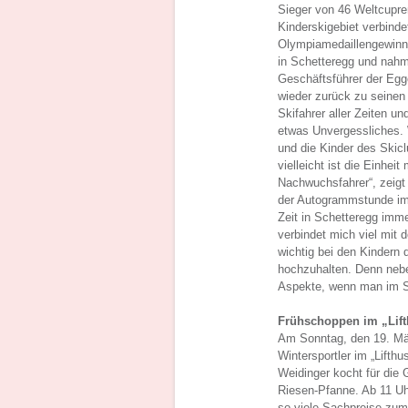
Sieger von 46 Weltcupre
Kinderskigebiet verbinde
Olympiamedaillengewinner
in Schetteregg und nahm
Geschäftsführer der Egge
wieder zurück zu seinen W
Skifahrer aller Zeiten un
etwas Unvergessliches. 
und die Kinder des Skicl
vielleicht ist die Einhei
Nachwuchsfahrer“, zeigt
der Autogrammstunde im R
Zeit in Schetteregg imme
verbindet mich viel mit 
wichtig bei den Kindern 
hochzuhalten. Denn nebe
Aspekte, wenn man im Ski
Frühschoppen im „Lift
Am Sonntag, den 19. Mär
Wintersportler im „Lifth
Weidinger kocht für die 
Riesen-Pfanne. Ab 11 Uhr
so viele Sachpreise zum 