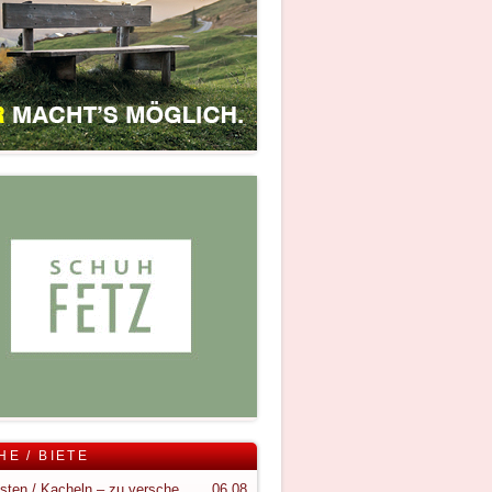
HE / BIETE
Holzkisten / Kacheln – zu verschenken
06.08.