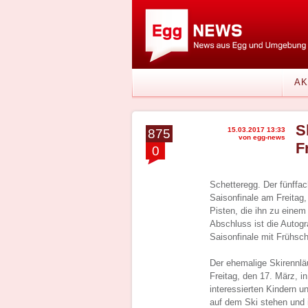
AK
S
15.03.2017 13:33
875
von egg-news
F
0
Schetteregg. Der fünffac
Saisonfinale am Freitag,
Pisten, die ihn zu einem
Abschluss ist die Autog
Saisonfinale mit Frühsch
Der ehemalige Skirennlä
Freitag, den 17. März, i
interessierten Kindern u
auf dem Ski stehen und