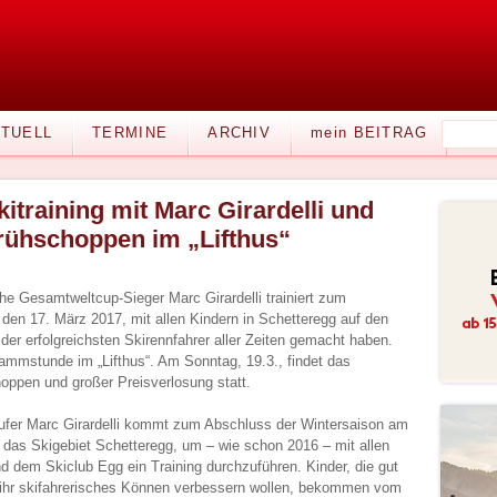
TUELL
TERMINE
ARCHIV
mein BEITRAG
kitraining mit Marc Girardelli und
rühschoppen im „Lifthus“
he Gesamtweltcup-Sieger Marc Girardelli trainiert zum
 den 17. März 2017, mit allen Kindern in Schetteregg auf den
 der erfolgreichsten Skirennfahrer aller Zeiten gemacht haben.
rammstunde im „Lifthus“. Am Sonntag, 19.3., findet das
oppen und großer Preisverlosung statt.
ufer Marc Girardelli kommt zum Abschluss der Wintersaison am
n das Skigebiet Schetteregg, um – wie schon 2016 – mit allen
nd dem Skiclub Egg ein Training durchzuführen. Kinder, die gut
 ihr skifahrerisches Können verbessern wollen, bekommen vom