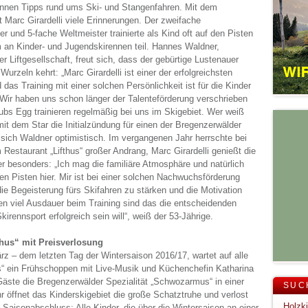
nnen Tipps rund ums Ski- und Stangenfahren. Mit dem
t Marc Girardelli viele Erinnerungen. Der zweifache
 und 5-fache Weltmeister trainierte als Kind oft auf den Pisten
 an Kinder- und Jugendskirennen teil. Hannes Waldner,
r Liftgesellschaft, freut sich, dass der gebürtige Lustenauer
urzeln kehrt: „Marc Girardelli ist einer der erfolgreichsten
d das Training mit einer solchen Persönlichkeit ist für die Kinder
Wir haben uns schon länger der Talenteförderung verschrieben
ubs Egg trainieren regelmäßig bei uns im Skigebiet. Wer weiß
t mit dem Star die Initialzündung für einen der Bregenzerwälder
 sich Waldner optimistisch. Im vergangenen Jahr herrschte bei
estaurant „Lifthus“ großer Andrang, Marc Girardelli genießt die
r besonders: „Ich mag die familiäre Atmosphäre und natürlich
den Pisten hier. Mir ist bei einer solchen Nachwuchsförderung
die Begeisterung fürs Skifahren zu stärken und die Motivation
n viel Ausdauer beim Training sind das die entscheidenden
rennsport erfolgreich sein will“, weiß der 53-Jährige.
hus“ mit Preisverlosung
z – dem letzten Tag der Wintersaison 2016/17, wartet auf alle
us“ ein Frühschoppen mit Live-Musik und Küchenchefin Katharina
Gäste die Bregenzerwälder Spezialität „Schwozarmus“ in einer
SUC
 öffnet das Kinderskigebiet die große Schatztruhe und verlost
Saisonabschluss: Alle Kinder, die über die Wintersaison an einer