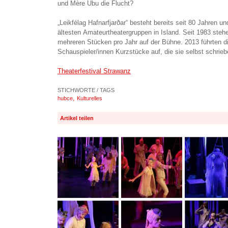
und Mère Ubu die Flucht?
„Leikfélag Hafnarfjarðar“ besteht bereits seit 80 Jahren un
ältesten Amateurtheatergruppen in Island. Seit 1983 stehe
mehreren Stücken pro Jahr auf der Bühne. 2013 führten d
Schauspieler/innen Kurzstücke auf, die sie selbst schrieb
Theaterfestival Strawanz
STICHWORTE / TAGS
,
hubce
Kulturelles
Artikel teilen