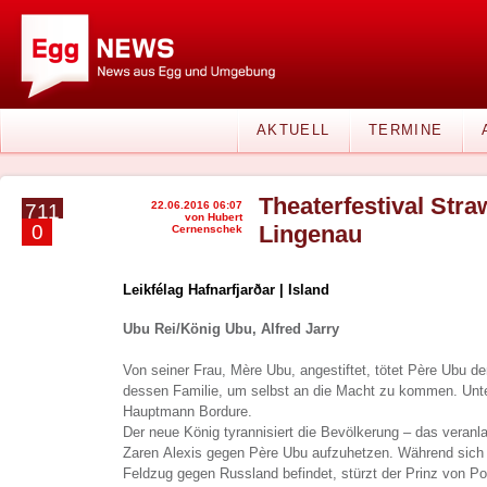
AKTUELL
TERMINE
Theaterfestival Stra
22.06.2016 06:07
711
von Hubert
0
Lingenau
Cernenschek
Leikfélag Hafnarfjarðar | Island
Ubu Rei/König Ubu, Alfred Jarry
Von seiner Frau, Mère Ubu, angestiftet, tötet Père Ubu d
dessen Familie, um selbst an die Macht zu kommen. Unter
Hauptmann Bordure.
Der neue König tyrannisiert die Bevölkerung – das veranl
Zaren Alexis gegen Père Ubu aufzuhetzen. Während sich 
Feldzug gegen Russland befindet, stürzt der Prinz von Po