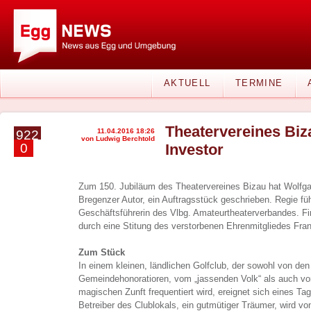
AKTUELL
TERMINE
Theatervereines Biz
11.04.2016 18:26
922
von Ludwig Berchtold
0
Investor
Zum 150. Jubiläum des Theatervereines Bizau hat Wolfga
Bregenzer Autor, ein Auftragsstück geschrieben. Regie f
Geschäftsführerin des Vlbg. Amateurtheaterverbandes. Fin
durch eine Stitung des verstorbenen Ehrenmitgliedes Fran
Zum Stück
In einem kleinen, ländlichen Golfclub, der sowohl von den
Gemeindehonoratioren, vom „jassenden Volk“ als auch von
magischen Zunft frequentiert wird, ereignet sich eines Ta
Betreiber des Clublokals, ein gutmütiger Träumer, wird vo