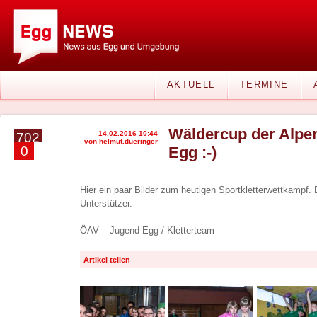
AKTUELL
TERMINE
Wäldercup der Alpe
14.02.2016 10:44
702
von helmut.dueringer
0
Egg :-)
Hier ein paar Bilder zum heutigen Sportkletterwettkampf. 
Unterstützer.
ÖAV – Jugend Egg / Kletterteam
Artikel teilen