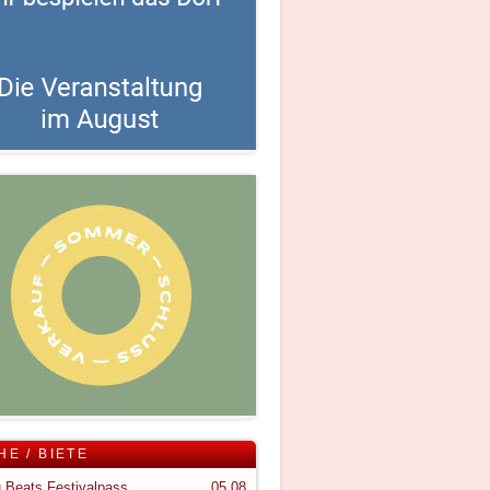
HE / BIETE
 Beats Festivalpass
05.08.