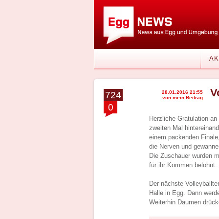
AK
V
28.01.2016 21:55
724
von mein Beitrag
0
Herzliche Gratulation a
zweiten Mal hintereinand
einem packenden Finale,
die Nerven und gewanne
Die Zuschauer wurden mi
für ihr Kommen belohnt. 
Der nächste Volleyballte
Halle in Egg. Dann werde
Weiterhin Daumen drücke