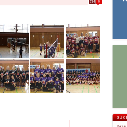
724
0
SUC
Bezau