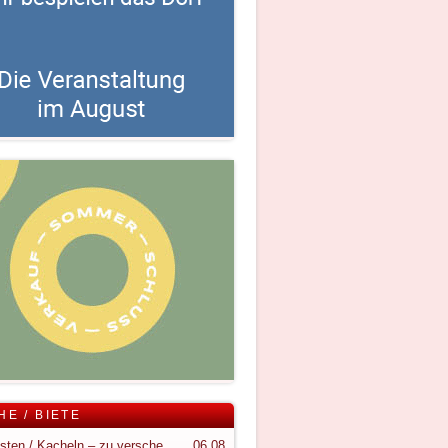
HE / BIETE
Holzkisten / Kacheln – zu verschenken
06.08.