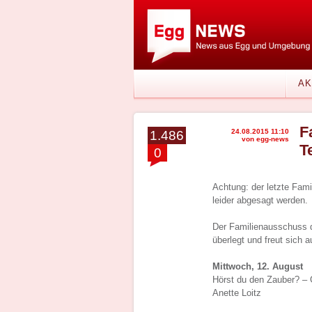
AK
F
24.08.2015 11:10
1.486
von egg-news
T
0
Achtung: der letzte Fam
leider abgesagt werden.
Der Familienausschuss 
überlegt und freut sich
Mittwoch, 12. August
Hörst du den Zauber? –
Anette Loitz