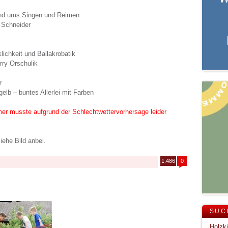
rund ums Singen und Reimen
 Schneider
ichkeit und Ballakrobatik
rry Orschulik
r
lb – buntes Allerlei mit Farben
mer musste aufgrund der Schlechtwettervorhersage leider
ehe Bild anbei.
1.486
0
SUC