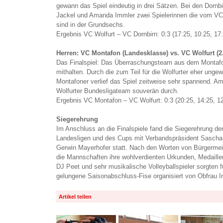
gewann das Spiel eindeutig in drei Sätzen. Bei den Dornb
Jackel und Amanda Immler zwei Spielerinnen die vom VC
sind in der Grundsechs.
Ergebnis VC Wolfurt – VC Dornbirn: 0:3 (17:25, 10:25, 17
Herren: VC Montafon (Landesklasse) vs. VC Wolfurt (2
Das Finalspiel: Das Überraschungsteam aus dem Montafon
mithalten. Durch die zum Teil für die Wolfurter eher unge
Montafoner verlief das Spiel zeitweise sehr spannend. A
Wolfurter Bundesligateam souverän durch.
Ergebnis VC Montafon – VC Wolfurt: 0:3 (20:25, 14:25, 1
Siegerehrung
Im Anschluss an die Finalspiele fand die Siegerehrung d
Landesligen und des Cups mit Verbandspräsident Sascha
Gerwin Mayerhofer statt. Nach den Worten von Bürgermeis
die Mannschaften ihre wohlverdienten Urkunden, Medail
DJ Peet und sehr musikalische Volleyballspieler sorgten f
gelungene Saisonabschluss-Fise organisiert von Obfrau 
Artikel teilen