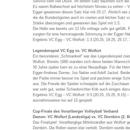
Service sehr viel Druck. Im dritten Satz bäumten sich die
Es waren Ballwechsel auf höchstem Niveau zu sehen – Vo
Egger gewannen diesen Satz klar mit 25:17. Ähnlich wie 
die die Bundesligisten auch im vierten und letzten Satz vo
Stärke überzeugen und gewannen das Spiel mit 1:3.
Die Halle war bereits um 12 Uhr mittags sehr gut gefüllt
sorgten für eine hervorragende Stimmung in der Egger Hal
Ergebnis VC Egg – VC Wolfurt: 1:3 (20:25, 19:25, 25:17, 
Legendenspiel VC Egg vs. VC Wolfurt
Ein besonderes „Schmankerl“ war das Legendenspiel z
Wolfurt. Bereits 1985 standen sich diese beiden Mannsch
30 Jahre später kam es zu einer Neuauflage. Für die Heim
Egger Andreas Dorner, Jos Natter und Adolf Jackel. Bei
der Partie immer besser ins Spiel und packten einige S
aus. Die Freude der Spieler schwappte auf die Zuschauer 
war sehr gut, wobei Schiedsrichter Köb auch einiges dazu
Ergebnis VC Egg – VC Wolfurt: 0:3 (20:25, 15:25, 9:15) – 
ausnahmsweise nur auf 15 gespielt.
Cup-Finale des Vorarlberger Volleyball Verband
Damen: VC Wolfurt (Landesliga) vs. VC Dornbirn (2. B
Das Finalspiel: Vorarlbergliga Mittelständler aus Wolfur
Dornbirn. Die Rollen waren klar verteilt. Dornbirn wurde de