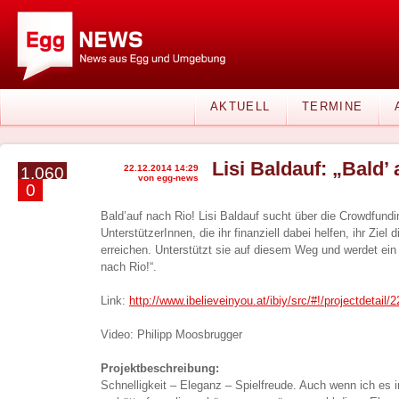
AKTUELL
TERMINE
Lisi Baldauf: „Bald’
22.12.2014 14:29
1.060
von egg-news
0
Bald’auf nach Rio! Lisi Baldauf sucht über die Crowdfundin
UnterstützerInnen, die ihr finanziell dabei helfen, ihr Zie
erreichen. Unterstützt sie auf diesem Weg und werdet ein T
nach Rio!“.
Link:
http://www.ibelieveinyou.at/ibiy/src/#!/projectdetail/
Video: Philipp Moosbrugger
Projektbeschreibung:
Schnelligkeit – Eleganz – Spielfreude. Auch wenn ich es 