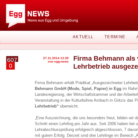
AKTUELL
TERMINE
Firma Behmann als v
27.11.2014 13:30
607
von egg-news
0
Lehrbetrieb ausgeze
Firma Behmann erhält Prädikat „Ausgezeichneter Lehrbetr
Behmann GmbH (Mode, Spiel, Papier) in Egg
im Rahme
Landesregierung, der Wirtschaftskammer und der Arbeiterk
Veranstaltung in der Kulturbühne Ambach in Götzis das P
Lehrbetrieb“
überreicht.
„Eine Auszeichnung, die uns besonders freut, bilden wir d
Schnitt einen Lehrling pro Jahr aus. Seit 2006 haben bei u
Lehrabschlussprüfung erfolgreich abgeschlossen, 7 davon
mit gutem Erfolg. Derzeit sind drei Lehrlinge im Bereich „