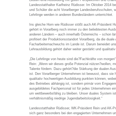
Landesstatthalter Karlheinz Rüdisser. Im Oktober 2014 b
und Schüler die acht Vorarlberger Landesberufsschulen, w
Lehrlinge werden in anderen Bundesländern unterrichtet.
Ins gleiche Horn wie Rüdisser stößt auch AK-Präsident H
gehört in Vorarlberg noch immer zu den beliebtesten Ausbi
anderen Ländern – auch innerhalb Österreichs – schon län
profitiert der Produktionsstandort Vorarlberg, da die duale
Facharbeiternachwuchs im Lande ist. Darum beneidet uns 
Lehrausbildung gehört daher weiter gestärkt und qualitativ
„Die Lehrlinge von heute sind die?Fachkräfte von morgen
Rein: „Wenn wir dieses große Potenzial nützen?wollen, 
Talente fördern. Dazu gehört?die Stärkung der dualen Ausb
ist. Den Vorarlberger Unternehmen ist bewusst, dass sie 
qualitativ hochwertigen Ausbildung punkten können, wobei
des Betriebes abhängig ist, sondern primär vom Engageme
ausgebildetes Fachpersonal ist für jedes Unternehmen ei
um wettbewerbsfähig zu bleiben. Unser duales System ist
verhältnismäßig niedrige Jugendarbeitslosigkeit.“
Landesstatthalter Rüdisser, WK-Präsident Rein und AK-
sich ganz besonders bei den engagierten Unternehmen und