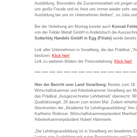
Ausbildung. Besonders die Zusammenarbeit mit jungen und
uns große Freude und es freut uns immer wieder sehr, we
Ausbildung bei uns im Unternehmen bleiben“, so Julia u
Bei der Verleihung am Montag konnte auch
Konrad Felde
von der Felder Metall GmbH in Andelsbuch die Auszeich
Sutterlüty Handels GmbH in Egg (Filiale)
wurde bereits
Link aller Unternehmen in Vorarlberg, die das Prädikat „“
besitzen:
Klick hier!
Link zu weiteren Bildern der Preisverleihung:
Klick hier!
**** **** **** **** **** **** **** **** **** **** **** **** **** ****
Hier der Bericht vom Land Vorarlberg:
Bereits zum 18.
Wirtschaftskammer und Arbeiterkammer Vorarlberg am Mo
das Prädikat „Ausgezeichneter Lehrbetrieb“ überreicht. 99
Qualitätssiegel, 28 davon zum ersten Mal. Zudem erhielt
Absolventen der „Akademie für Lehrlingsausbildung“ ihre Z
Karlheinz Rüdisser, Wirtschaftskammerpräsident Manfred
Arbeiterkammerpräsident Hubert Hämmerle.
„Die Lehrlingsausbildung ist in Vorarlberg ein bewährtes E
Leuten eine Ausbildung mit guten Perspektiven und Chance