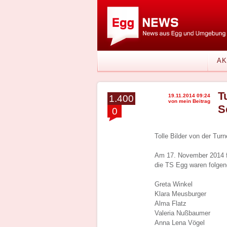
AK
T
19.11.2014 09:24
1.400
von mein Beitrag
S
0
Tolle Bilder von der Tur
Am 17. November 2014 f
die TS Egg waren folgen
Greta Winkel
Klara Meusburger
Alma Flatz
Valeria Nußbaumer
Anna Lena Vögel