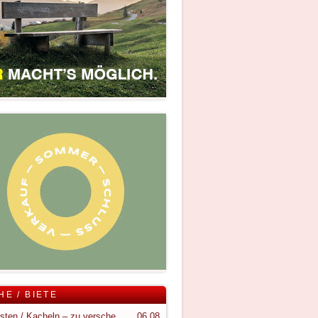
HE / BIETE
Holzkisten / Kacheln – zu verschenken
06.08.