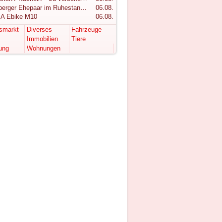
Vorarlberger Ehepaar im Ruhestand sucht ruhigen Rückzugsort im Bregenzerwald
06.08.
A Ebike M10
06.08.
tsmarkt
Diverses
Fahrzeuge
Immobilien
Tiere
ung
Wohnungen