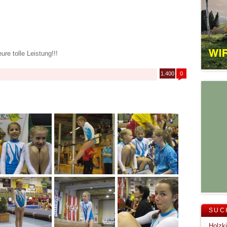
ure tolle Leistung!!!
1.400
0
SUC