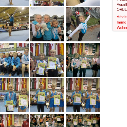
ORBE
Arbei
Immo
Wohn