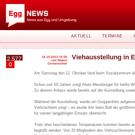
AKTUELL
TERMINE
Viehausstellung in 
15.10.2013 15:50
2.577
von Hubert
0
Cernenschek
Am Samstag den 12. Oktober fand beim Sozialzentrum die
Schon seit 50 Jahren sorgt Alwin Meusburger für heiße Wü
Zu diesem Anlass wurde bereits auf der Ausstellung sowie
Während der Ausstellung wurde ein Gruppenfoto aufgeno
Viehzüchtern zeigt – es wurde ihm beim Ball als großfor
für seinen langjährigen Einsatz überreicht.
Trotz eher bescheidenen Temperaturen konnten bereits a
begrüßt werden. Von 33 Mitgliedern des Viehzuchtverein