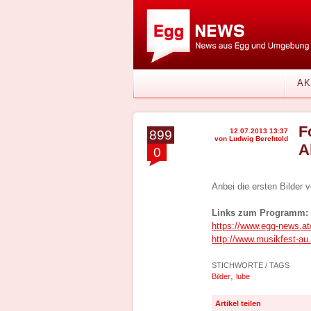
AK
F
12.07.2013 13:37
899
von Ludwig Berchtold
A
0
Anbei die ersten Bilder 
Links zum Programm:
https://www.egg-news.at
http://www.musikfest-au.
STICHWORTE / TAGS
,
Bilder
lube
Artikel teilen