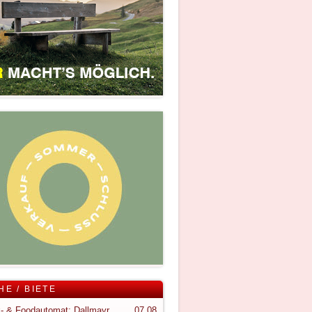
HE / BIETE
Snack- & Foodautomat; Dallmayr S150
07.08.