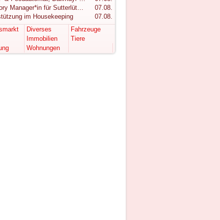
Category Manager*in für Sutterlüty gesucht
07.08.
stützung im Housekeeping
07.08.
tsmarkt
Diverses
Fahrzeuge
Immobilien
Tiere
ung
Wohnungen