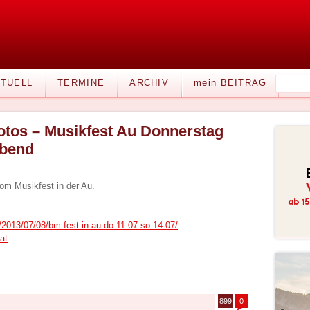
TUELL
TERMINE
ARCHIV
mein BEITRAG
otos – Musikfest Au Donnerstag
bend
vom Musikfest in der Au.
/2013/07/08/bm-fest-in-au-do-11-07-so-14-07/
at
899
0