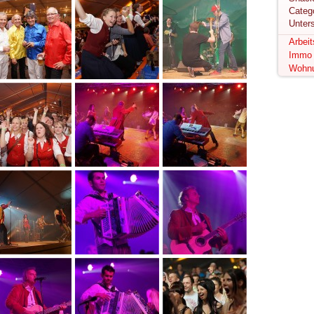
Unter
Arbei
Immo
Wohn