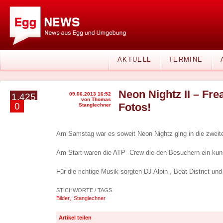
AKTUELL
TERMINE
Neon Nightz II – F
09.06.2013 16:52
1.425
von Thomas
0
Fotos!
Stanglechner
Am Samstag war es soweit Neon Nightz ging in die zweit
Am Start waren die ATP -Crew die den Besuchern ein kun
Für die richtige Musik sorgten DJ Alpin , Beat District un
STICHWORTE / TAGS
,
Bilder
Stanglechner
Artikel teilen