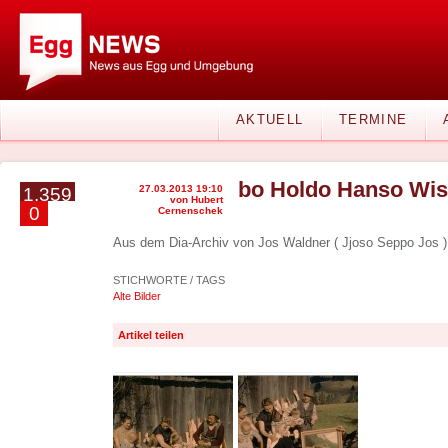
AKTUELL
TERMINE
bo Holdo Hanso Wis
27.03.2013 19:10
1.359
von Hubert
0
Cernenschek
Aus dem Dia-Archiv von Jos Waldner ( Jjoso Seppo Jos )
STICHWORTE / TAGS
Alte Bilder
Artikel teilen