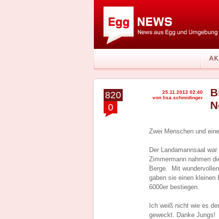
AK
B
25.11.2012 02:40
820
von lisa.schmidinger
N
0
Zwei Menschen und eine
Der Landamannsaal war bi
Zimmermann nahmen die B
Berge. Mit wundervollen
gaben sie einen kleinen 
6000er bestiegen.
Ich weiß nicht wie es d
geweckt. Danke Jungs!