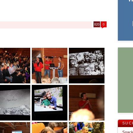
820
0
SUC