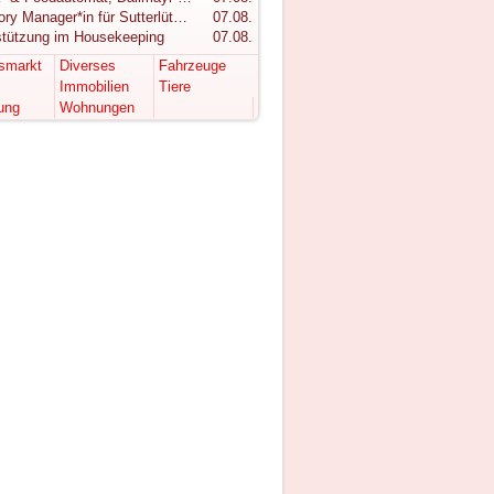
Category Manager*in für Sutterlüty gesucht
07.08.
stützung im Housekeeping
07.08.
tsmarkt
Diverses
Fahrzeuge
Immobilien
Tiere
ung
Wohnungen