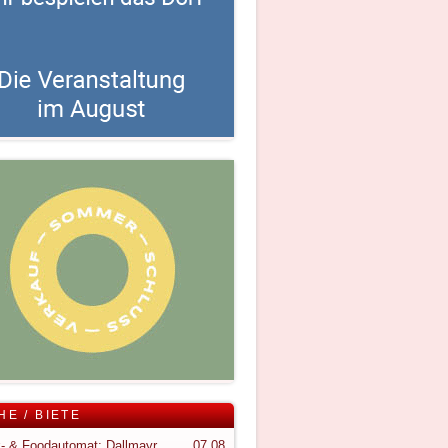
HE / BIETE
Snack- & Foodautomat; Dallmayr S150
07.08.