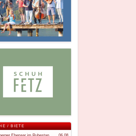
HE / BIETE
Vorarlberger Ehepaar im Ruhestand sucht ruhigen Rückzugsort im Bregenzerwald
06.08.