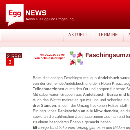
AKTUELL
TERMINE
Faschingsumzu
04.06.2026 06:00
2.559
von helmut.dueringer
3
Beim diesjährigen Faschingsumzug in
Andelsbuch
wurde 
von der Gemeinde Andelsbuch und dem Roten Kreuz, zo
Teilnehmer:innen
durch den Ort und sorgten für beste 
Mit dabei waren Gruppen aus
Andelsbuch
,
Bezau und
E
Auch das Wetter meinte es gut mit uns und schenkte ein 
drei Stunden
, in dem der Umzug trockenen Fußes stattf
Ein herzliches
Dankeschön an alle Mitwirkenden
, an di
sowie an die zahlreichen Zuschauer:innen aus nah und f
zu einem besonderen Erlebnis gemacht haben.
Einige Eindrücke vom Umzug gibt es in den Bildern un